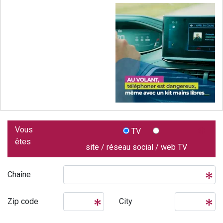
Vous
TV
êtes
site / réseau social / web TV
Chaîne
Zip code
City