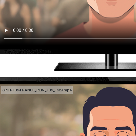
SPOT-10s-FRANCE_REIN_10s_16x9.mp4