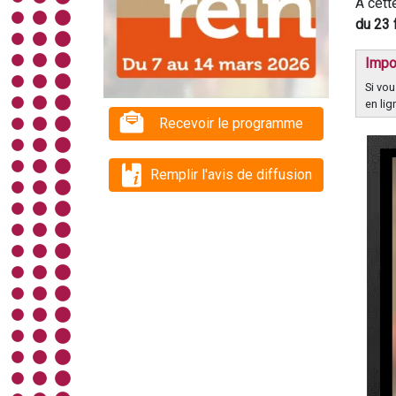
A cett
du 23 
Impo
Si vou
en lig
Recevoir le programme
Remplir l'avis de diffusion