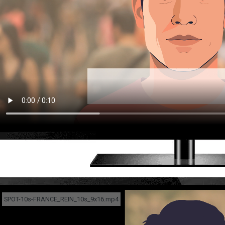
SPOT-10s-FRANCE_REIN_10s_9x16.mp4