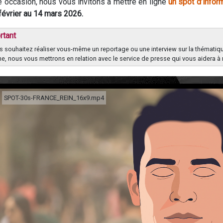
e occasion, nous vous invitons à mettre en ligne
un spot d’inform
février au 14 mars 2026.
rtant
s souhaitez réaliser vous-même un reportage ou une interview sur la thématiqu
ne, nous vous mettrons en relation avec le service de presse qui vous aidera à 
SPOT-30s-FRANCE_REIN_16x9.mp4