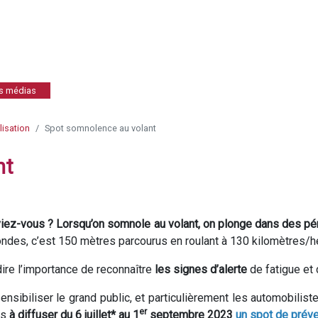
es médias
isation
Spot somnolence au volant
nt
iez-vous ? Lorsqu’on somnole au volant, on plonge dans des p
ndes, c’est 150 mètres parcourus en roulant à 130 kilomètres/h
dire l’importance de reconnaître
les signes d’alerte
de fatigue et 
ensibiliser le grand public, et particulièrement les automobilis
er
ns
à diffuser du 6 juillet* au 1
septembre 2023
un spot de préve