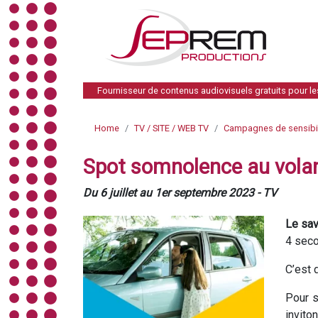
Fournisseur de contenus audiovisuels gratuits pour l
Home
TV / SITE / WEB TV
Campagnes de sensibil
Spot somnolence au vola
Du 6 juillet au 1er septembre 2023 - TV
Le sav
4 seco
C’est 
Pour s
invito