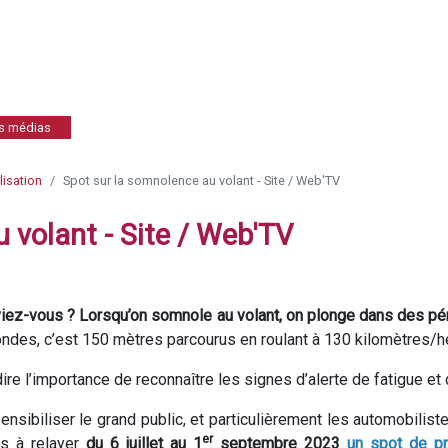
es médias
isation
Spot sur la somnolence au volant - Site / Web'TV
 volant - Site / Web'TV
iez-vous ? Lorsqu’on somnole au volant, on plonge dans des p
ndes, c’est 150 mètres parcourus en roulant à 130 kilomètres/heur
dire l’importance de reconnaître les signes d’alerte de fatigue et 
ensibiliser le grand public, et particulièrement les automobilis
er
ns à relayer
du 6 juillet au 1
septembre 2023
un spot de pr